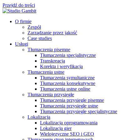
Przejdź do treści
O firmie
Zespół
Zarządzanie przez jakość
Case studies
Usługi
Tłumaczenia pisemne
Tłumaczenia specjalistyczne
Transkreacja
Korekta i weryfikacja
Tłumaczenia ustne
Tłumaczenia symultaniczne
Tłumaczenia konsekutywne
Tłumaczenia ustne online
Tłumaczenia przysięgłe
Tłumaczenia przysięgłe pisemne
Tłumaczenia przysięgłe ustne
Tłumaczenia przysięgłe specjalistyczne
Lokalizacja
Lokalizacja oprogramowania
Lokalizacja gier
Wielojęzyczne SEO i GEO
Tłumaczenie stron internetowych