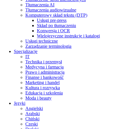
Tłumaczenia AI
Tłumaczenia audiowizualne
Komputerowy skład tekstu (DTP)
Usługi pre-press
Skład po tłumaczeniu
Konwersja i OCR
Wielojęzyczne instrukcje i katalogi
Usługi techniczne
Zarządzanie terminologią
Specjalizacje
IT
Technika i przemysł
Medycyna i farmacja
Prawo i administracja
Finanse i bankowość
Marketing i handel
Kultura i rozrywka
Edukacja i szkolenia
Moda i beauty
Języki
Angielski
Arabski
Chiński
Czeski