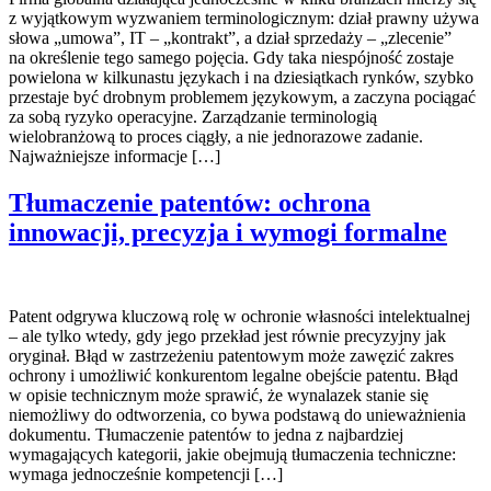
z wyjątkowym wyzwaniem terminologicznym: dział prawny używa
słowa „umowa”, IT – „kontrakt”, a dział sprzedaży – „zlecenie”
na określenie tego samego pojęcia. Gdy taka niespójność zostaje
powielona w kilkunastu językach i na dziesiątkach rynków, szybko
przestaje być drobnym problemem językowym, a zaczyna pociągać
za sobą ryzyko operacyjne. Zarządzanie terminologią
wielobranżową to proces ciągły, a nie jednorazowe zadanie.
Najważniejsze informacje […]
Tłumaczenie patentów: ochrona
innowacji, precyzja i wymogi formalne
Patent odgrywa kluczową rolę w ochronie własności intelektualnej
– ale tylko wtedy, gdy jego przekład jest równie precyzyjny jak
oryginał. Błąd w zastrzeżeniu patentowym może zawęzić zakres
ochrony i umożliwić konkurentom legalne obejście patentu. Błąd
w opisie technicznym może sprawić, że wynalazek stanie się
niemożliwy do odtworzenia, co bywa podstawą do unieważnienia
dokumentu. Tłumaczenie patentów to jedna z najbardziej
wymagających kategorii, jakie obejmują tłumaczenia techniczne:
wymaga jednocześnie kompetencji […]