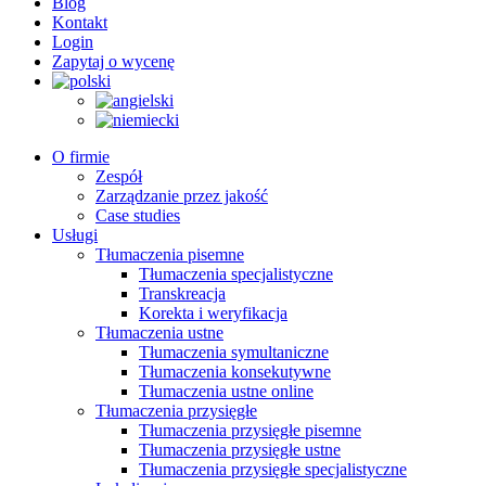
Blog
Kontakt
Login
Zapytaj o wycenę
O firmie
Zespół
Zarządzanie przez jakość
Case studies
Usługi
Tłumaczenia pisemne
Tłumaczenia specjalistyczne
Transkreacja
Korekta i weryfikacja
Tłumaczenia ustne
Tłumaczenia symultaniczne
Tłumaczenia konsekutywne
Tłumaczenia ustne online
Tłumaczenia przysięgłe
Tłumaczenia przysięgłe pisemne
Tłumaczenia przysięgłe ustne
Tłumaczenia przysięgłe specjalistyczne