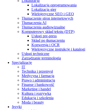
Lokalizacja
Lokalizacja oprogramowania
Lokalizacja gier
Wielojęzyczne SEO i GEO
Tłumaczenie stron internetowych
Tłumaczenia AI
Tłumaczenia audiowizualne
Komputerowy skład tekstu (DTP)
Usługi pre-press
Skład po tłumaczeniu
Konwersja i OCR
Wielojęzyczne instrukcje i katalogi
Usługi techniczne
Zarządzanie terminologią
Specjalizacje
IT
Technika i przemysł
Medycyna i farmacja
Prawo i administracja
Finanse i bankowość
Marketing i handel
Kultura i rozrywka
Edukacja i szkolenia
Moda i beauty
Języki