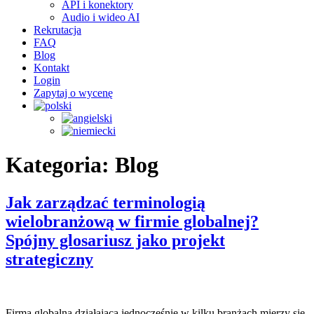
API i konektory
Audio i wideo AI
Rekrutacja
FAQ
Blog
Kontakt
Login
Zapytaj o wycenę
Kategoria:
Blog
Jak zarządzać terminologią
wielobranżową w firmie globalnej?
Spójny glosariusz jako projekt
strategiczny
Firma globalna działająca jednocześnie w kilku branżach mierzy się