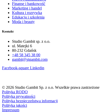
Finanse i bankowość
Marketing i handel
Kultura i rozrywka
Edukacja i szkolenia
Moda i beauty
Kontakt
Studio Gambit sp. z o.o.
ul. Matejki 6
80-232 Gdańsk
+48 58 345 38 00
gambit@stgambit.com
Facebook-square
Linkedin
© 2026 Studio Gambit Sp. z o.o. Wszelkie prawa zastrzeżone
Polityka RODO
Polityka prywatności
Polityka bezpieczeństwa informacji
Polityka jakości
Impressum