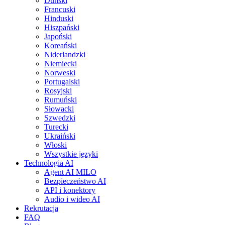
Duński
Francuski
Hinduski
Hiszpański
Japoński
Koreański
Niderlandzki
Niemiecki
Norweski
Portugalski
Rosyjski
Rumuński
Słowacki
Szwedzki
Turecki
Ukraiński
Włoski
Wszystkie języki
Technologia AI
Agent AI MILO
Bezpieczeństwo AI
API i konektory
Audio i wideo AI
Rekrutacja
FAQ