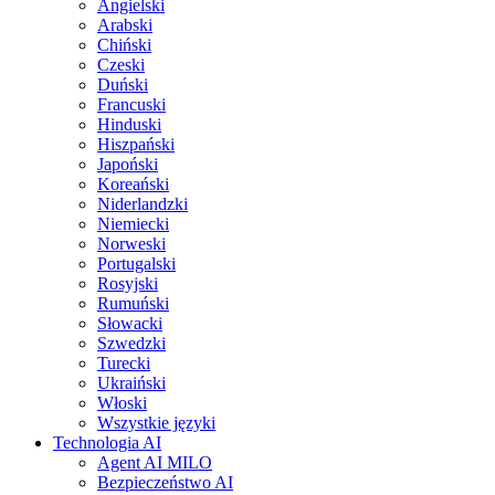
Angielski
Arabski
Chiński
Czeski
Duński
Francuski
Hinduski
Hiszpański
Japoński
Koreański
Niderlandzki
Niemiecki
Norweski
Portugalski
Rosyjski
Rumuński
Słowacki
Szwedzki
Turecki
Ukraiński
Włoski
Wszystkie języki
Technologia AI
Agent AI MILO
Bezpieczeństwo AI