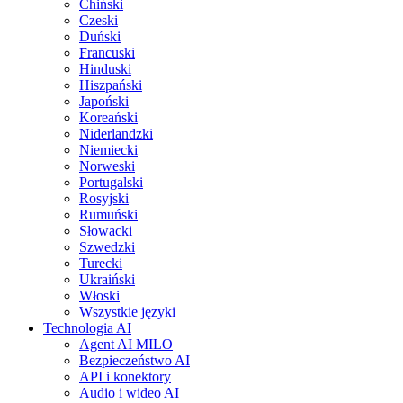
Chiński
Czeski
Duński
Francuski
Hinduski
Hiszpański
Japoński
Koreański
Niderlandzki
Niemiecki
Norweski
Portugalski
Rosyjski
Rumuński
Słowacki
Szwedzki
Turecki
Ukraiński
Włoski
Wszystkie języki
Technologia AI
Agent AI MILO
Bezpieczeństwo AI
API i konektory
Audio i wideo AI