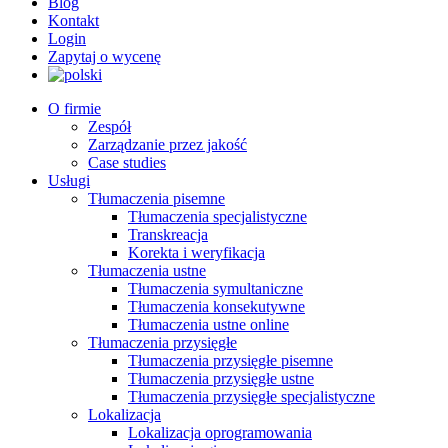
Blog
Kontakt
Login
Zapytaj o wycenę
O firmie
Zespół
Zarządzanie przez jakość
Case studies
Usługi
Tłumaczenia pisemne
Tłumaczenia specjalistyczne
Transkreacja
Korekta i weryfikacja
Tłumaczenia ustne
Tłumaczenia symultaniczne
Tłumaczenia konsekutywne
Tłumaczenia ustne online
Tłumaczenia przysięgłe
Tłumaczenia przysięgłe pisemne
Tłumaczenia przysięgłe ustne
Tłumaczenia przysięgłe specjalistyczne
Lokalizacja
Lokalizacja oprogramowania