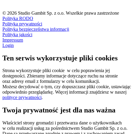
© 2026 Studio Gambit Sp. z o.o. Wszelkie prawa zastrzeżone
Polityka RODO
Polityka prywatności
Polityka bezpieczeństwa informacji
Polityka jakości
Impressum
Login
Ten serwis wykorzystuje pliki cookies
Strona wykorzystuje pliki cookie w celu poprawienia jej
dostępności. Zbieramy informacje dotyczące ruchu na stronie
oraz adresy email z formularzy w celu komunikacji.
Możesz decydować o tym, czy dopuszczasz pliki cookie, ustawiając
odpowiednio przeglądarkę. Więcej informacji znajdziesz w naszej
polityce prywatności
.
Twoja prywatność jest dla nas ważna
Właściciel strony gromadzi i przetwarza dane o użytkownikach
w celu realizacji usług za pośrednictwem Studio Gambit Sp. z o.o.
Dane są przetwarzane zgodnie z prawem i z zachowaniem zasad