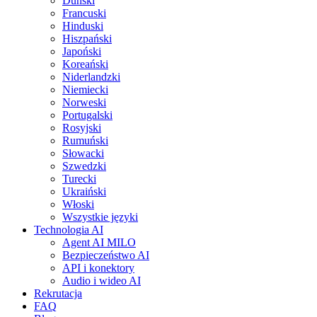
Duński
Francuski
Hinduski
Hiszpański
Japoński
Koreański
Niderlandzki
Niemiecki
Norweski
Portugalski
Rosyjski
Rumuński
Słowacki
Szwedzki
Turecki
Ukraiński
Włoski
Wszystkie języki
Technologia AI
Agent AI MILO
Bezpieczeństwo AI
API i konektory
Audio i wideo AI
Rekrutacja
FAQ