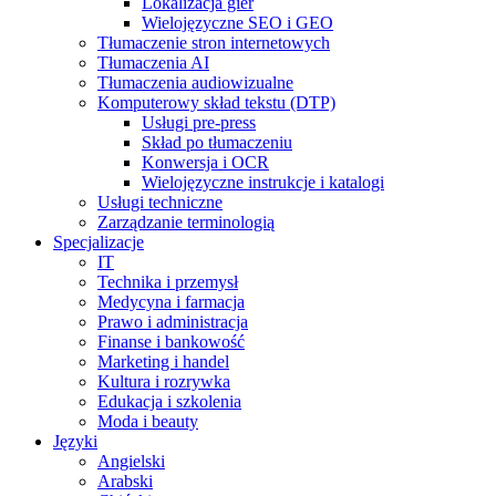
Lokalizacja gier
Wielojęzyczne SEO i GEO
Tłumaczenie stron internetowych
Tłumaczenia AI
Tłumaczenia audiowizualne
Komputerowy skład tekstu (DTP)
Usługi pre-press
Skład po tłumaczeniu
Konwersja i OCR
Wielojęzyczne instrukcje i katalogi
Usługi techniczne
Zarządzanie terminologią
Specjalizacje
IT
Technika i przemysł
Medycyna i farmacja
Prawo i administracja
Finanse i bankowość
Marketing i handel
Kultura i rozrywka
Edukacja i szkolenia
Moda i beauty
Języki
Angielski
Arabski