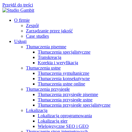
Przejdź do treści
O firmie
Zespół
Zarządzanie przez jakość
Case studies
Usługi
Tłumaczenia pisemne
Tłumaczenia specjalistyczne
Transkreacja
Korekta i weryfikacja
Tłumaczenia ustne
Tłumaczenia symultaniczne
Tłumaczenia konsekutywne
Tłumaczenia ustne online
Tłumaczenia przysięgłe
Tłumaczenia przysięgłe pisemne
Tłumaczenia przysięgłe ustne
Tłumaczenia przysięgłe specjalistyczne
Lokalizacja
Lokalizacja oprogramowania
Lokalizacja gier
Wielojęzyczne SEO i GEO
Tłumaczenie stron internetowych