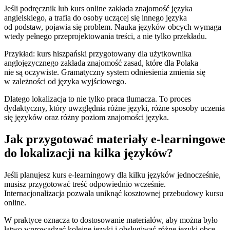
Jeśli podręcznik lub kurs online zakłada znajomość języka
angielskiego, a trafia do osoby uczącej się innego języka
od podstaw, pojawia się problem. Nauka języków obcych wymaga
wtedy pełnego przeprojektowania treści, a nie tylko przekładu.
Przykład: kurs hiszpański przygotowany dla użytkownika
anglojęzycznego zakłada znajomość zasad, które dla Polaka
nie są oczywiste. Gramatyczny system odniesienia zmienia się
w zależności od języka wyjściowego.
Dlatego lokalizacja to nie tylko praca tłumacza. To proces
dydaktyczny, który uwzględnia różne języki, różne sposoby uczenia
się języków oraz różny poziom znajomości języka.
Jak przygotować materiały e-learningowe
do lokalizacji na kilka języków?
Jeśli planujesz kurs e-learningowy dla kilku języków jednocześnie,
musisz przygotować treść odpowiednio wcześnie.
Internacjonalizacja pozwala uniknąć kosztownej przebudowy kursu
online.
W praktyce oznacza to dostosowanie materiałów, aby można było
łatwo wprowadzać kolejne języki i obsługiwać różne języki obce