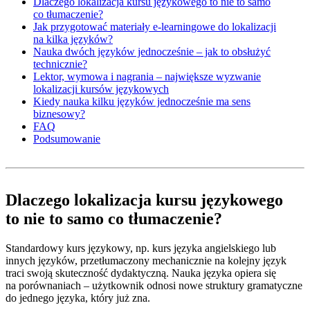
Dlaczego lokalizacja kursu językowego to nie to samo
co tłumaczenie?
Jak przygotować materiały e-learningowe do lokalizacji
na kilka języków?
Nauka dwóch języków jednocześnie – jak to obsłużyć
technicznie?
Lektor, wymowa i nagrania – największe wyzwanie
lokalizacji kursów językowych
Kiedy nauka kilku języków jednocześnie ma sens
biznesowy?
FAQ
Podsumowanie
Dlaczego lokalizacja kursu językowego
to nie to samo co tłumaczenie?
Standardowy kurs językowy, np. kurs języka angielskiego lub
innych języków, przetłumaczony mechanicznie na kolejny język
traci swoją skuteczność dydaktyczną. Nauka języka opiera się
na porównaniach – użytkownik odnosi nowe struktury gramatyczne
do jednego języka, który już zna.