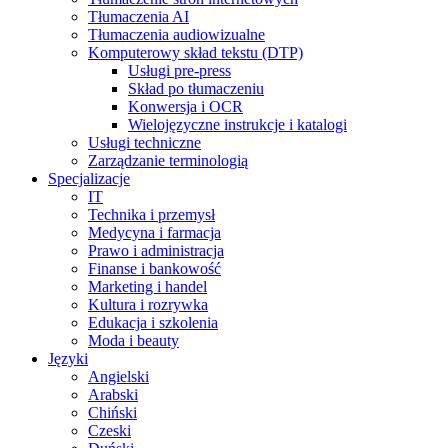
Tłumaczenia AI
Tłumaczenia audiowizualne
Komputerowy skład tekstu (DTP)
Usługi pre-press
Skład po tłumaczeniu
Konwersja i OCR
Wielojęzyczne instrukcje i katalogi
Usługi techniczne
Zarządzanie terminologią
Specjalizacje
IT
Technika i przemysł
Medycyna i farmacja
Prawo i administracja
Finanse i bankowość
Marketing i handel
Kultura i rozrywka
Edukacja i szkolenia
Moda i beauty
Języki
Angielski
Arabski
Chiński
Czeski