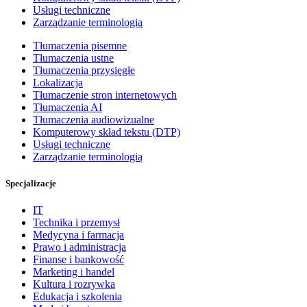
Usługi techniczne
Zarządzanie terminologią
Tłumaczenia pisemne
Tłumaczenia ustne
Tłumaczenia przysięgłe
Lokalizacja
Tłumaczenie stron internetowych
Tłumaczenia AI
Tłumaczenia audiowizualne
Komputerowy skład tekstu (DTP)
Usługi techniczne
Zarządzanie terminologią
Specjalizacje
IT
Technika i przemysł
Medycyna i farmacja
Prawo i administracja
Finanse i bankowość
Marketing i handel
Kultura i rozrywka
Edukacja i szkolenia