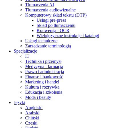
Tłumaczenia AI
Tłumaczenia audiowizualne
Komputerowy skład tekstu (DTP)
Usługi pre-press
Skład po tłumaczeniu
Konwersja i OCR
Wielojęzyczne instrukcje i katalogi
Usługi techniczne
Zarządzanie terminologią
Specjalizacje
IT
Technika i przemysł
Medycyna i farmacja
Prawo i administracja
Finanse i bankowość
Marketing i handel
Kultura i rozrywka
Edukacja i szkolenia
Moda i beauty
Języki
Angielski
Arabski
Chiński
Czeski