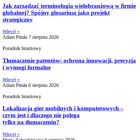
Jak zarządzać terminologią wielobranżową w firmie
globalnej? Spójny glosariusz jako projekt
strategiczny
Więcej »
Adam Pituła
7 sierpnia 2026
Poradnik branżowy
Tłumaczenie patentów: ochrona innowacji, precyzja
i wymogi formalne
Więcej »
Adam Pituła
6 sierpnia 2026
Poradnik branżowy
Lokalizacja gier mobilnych i komputerowych –
czym jest i dlaczego nie polega
tylko na tłumaczeniu?
Więcej »
Maria Zaleszkiewicz
6 sierpnia 2026