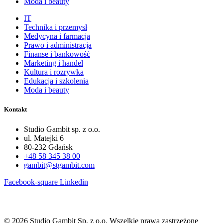
Moda i beauty
IT
Technika i przemysł
Medycyna i farmacja
Prawo i administracja
Finanse i bankowość
Marketing i handel
Kultura i rozrywka
Edukacja i szkolenia
Moda i beauty
Kontakt
Studio Gambit sp. z o.o.
ul. Matejki 6
80-232 Gdańsk
+48 58 345 38 00
gambit@stgambit.com
Facebook-square
Linkedin
© 2026 Studio Gambit Sp. z o.o. Wszelkie prawa zastrzeżone