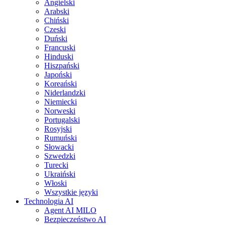
Angielski
Arabski
Chiński
Czeski
Duński
Francuski
Hinduski
Hiszpański
Japoński
Koreański
Niderlandzki
Niemiecki
Norweski
Portugalski
Rosyjski
Rumuński
Słowacki
Szwedzki
Turecki
Ukraiński
Włoski
Wszystkie języki
Technologia AI
Agent AI MILO
Bezpieczeństwo AI