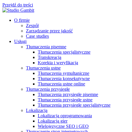
Przejdź do treści
O firmie
Zespół
Zarządzanie przez jakość
Case studies
Usługi
Tłumaczenia pisemne
Tłumaczenia specjalistyczne
Transkreacja
Korekta i weryfikacja
Tłumaczenia ustne
Tłumaczenia symultaniczne
Tłumaczenia konsekutywne
Tłumaczenia ustne online
Tłumaczenia przysięgłe
Tłumaczenia przysięgłe pisemne
Tłumaczenia przysięgłe ustne
Tłumaczenia przysięgłe specjalistyczne
Lokalizacja
Lokalizacja oprogramowania
Lokalizacja gier
Wielojęzyczne SEO i GEO
Tłumaczenie stron internetowych