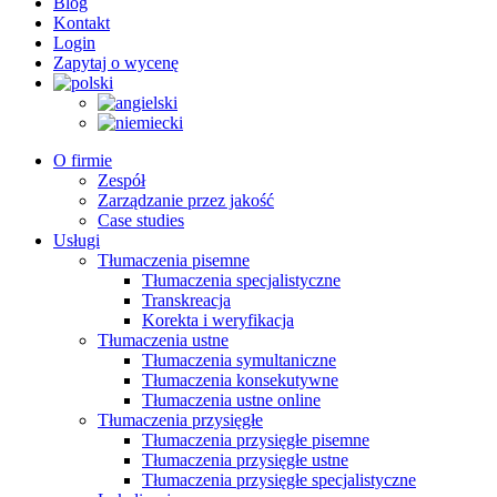
Blog
Kontakt
Login
Zapytaj o wycenę
O firmie
Zespół
Zarządzanie przez jakość
Case studies
Usługi
Tłumaczenia pisemne
Tłumaczenia specjalistyczne
Transkreacja
Korekta i weryfikacja
Tłumaczenia ustne
Tłumaczenia symultaniczne
Tłumaczenia konsekutywne
Tłumaczenia ustne online
Tłumaczenia przysięgłe
Tłumaczenia przysięgłe pisemne
Tłumaczenia przysięgłe ustne
Tłumaczenia przysięgłe specjalistyczne