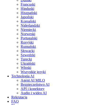
Duński
Francuski
Hinduski
Hiszpański
Japoński
Koreański
Niderlandzki
Niemiecki
Norweski
Portugalski
Rosyjski
Rumuński
Słowacki
Szwedzki
Turecki
Ukraiński
Włoski
Wszystkie języki
Technologia AI
Agent AI MILO
Bezpieczeństwo AI
API i konektory
Audio i wideo AI
Rekrutacja
FAQ