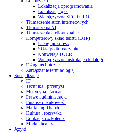
Lokalizacja
Lokalizacja oprogramowania
Lokalizacja gier
Wielojęzyczne SEO i GEO
Tłumaczenie stron internetowych
Tłumaczenia AI
Tłumaczenia audiowizualne
Komputerowy skład tekstu (DTP)
Usługi pre-press
Skład po tłumaczeniu
Konwersja i OCR
Wielojęzyczne instrukcje i katalogi
Usługi techniczne
Zarządzanie terminologią
Specjalizacje
IT
Technika i przemysł
Medycyna i farmacja
Prawo i administracja
Finanse i bankowość
Marketing i handel
Kultura i rozrywka
Edukacja i szkolenia
Moda i beauty
Języki