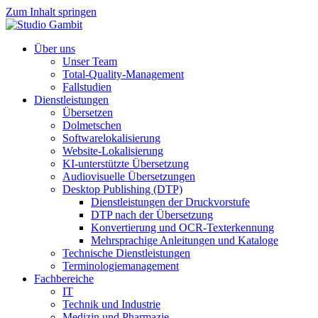
Zum Inhalt springen
Über uns
Unser Team
Total-Quality-Management
Fallstudien
Dienstleistungen
Übersetzen
Dolmetschen
Softwarelokalisierung
Website-Lokalisierung
KI-unterstützte Übersetzung
Audiovisuelle Übersetzungen
Desktop Publishing (DTP)
Dienstleistungen der Druckvorstufe
DTP nach der Übersetzung
Konvertierung und OCR-Texterkennung
Mehrsprachige Anleitungen und Kataloge
Technische Dienstleistungen
Terminologiemanagement
Fachbereiche
IT
Technik und Industrie
Medizin und Pharmazie