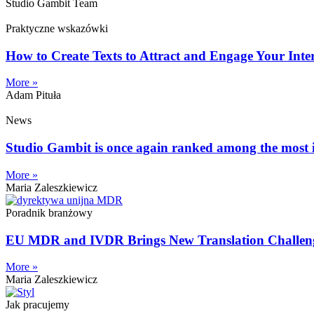
Studio Gambit Team
Praktyczne wskazówki
How to Create Texts to Attract and Engage Your Inte
More »
Adam Pituła
News
Studio Gambit is once again ranked among the most i
More »
Maria Zaleszkiewicz
Poradnik branżowy
EU MDR and IVDR Brings New Translation Challenge
More »
Maria Zaleszkiewicz
Jak pracujemy