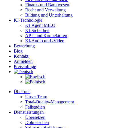
Finanz- und Bankwesen
Recht und Verwaltung
Bildung und Unterhaltung
KI-Technologie
KI-Agent MILO
KI-Sicherheit
APIs und Konnektoren
KI-Audio und -Video
Bewerbung
Blog
Kontakt
Anmelden
Preisanfrage
Über uns
Unser Team
Total-Quality-Management
Fallstudien
Dienstleistungen
Übersetzen
Dolmetschen
Softwarelokalisierung