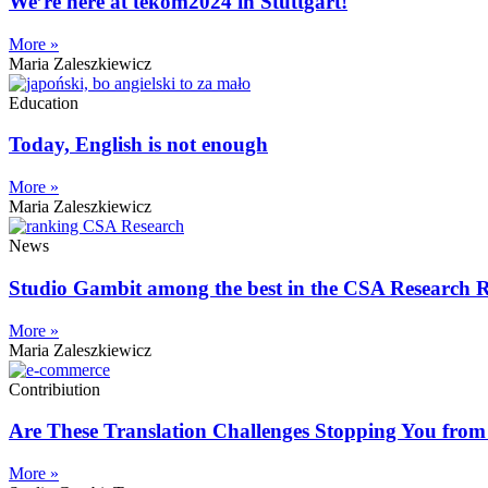
We’re here at tekom2024 in Stuttgart!
More »
Maria Zaleszkiewicz
Education
Today, English is not enough
More »
Maria Zaleszkiewicz
News
Studio Gambit among the best in the CSA Research 
More »
Maria Zaleszkiewicz
Contribiution
Are These Translation Challenges Stopping You from
More »