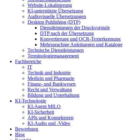
Website-Lokalisierung
KI-unterstützte Übersetzung
Audiovisuelle Übersetzungen
Desktop Publishing (DTP)
Dienstleistungen der Druckvorstufe
DTP nach der Übersetzung
Konvertierung und OCR-Texterkennung
Mehrsprachige Anleitungen und Kataloge
Technische Dienstleistungen
Terminologiemanagement
Fachbereiche
IT
Technik und Industrie
Medizin und Pharmazie
Finanz- und Bankwesen
Recht und Verwaltung
Bildung und Unterhaltung
KI-Technologie
KI-Agent MILO
KI-Sicherheit
APIs und Konnektoren
KI-Audio und -Video
Bewerbung
Blog