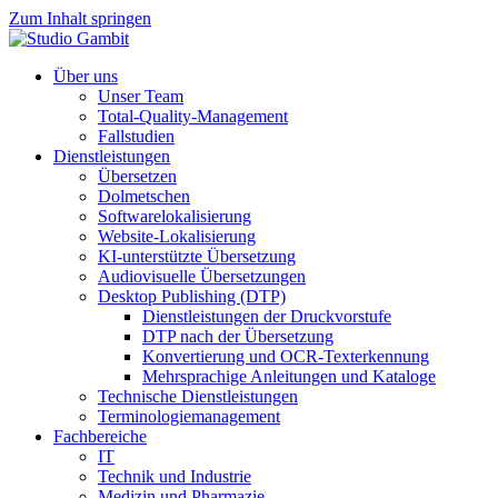
Zum Inhalt springen
Über uns
Unser Team
Total-Quality-Management
Fallstudien
Dienstleistungen
Übersetzen
Dolmetschen
Softwarelokalisierung
Website-Lokalisierung
KI-unterstützte Übersetzung
Audiovisuelle Übersetzungen
Desktop Publishing (DTP)
Dienstleistungen der Druckvorstufe
DTP nach der Übersetzung
Konvertierung und OCR-Texterkennung
Mehrsprachige Anleitungen und Kataloge
Technische Dienstleistungen
Terminologiemanagement
Fachbereiche
IT
Technik und Industrie
Medizin und Pharmazie