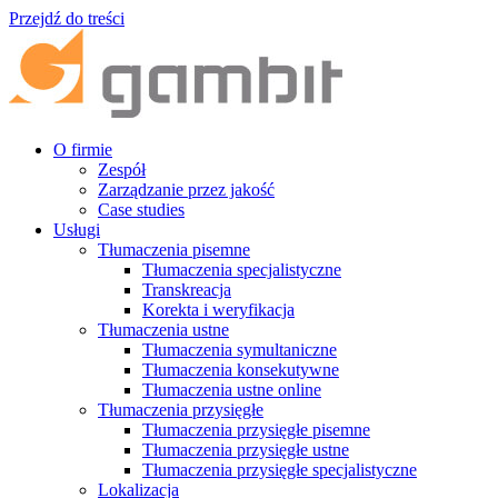
Przejdź do treści
O firmie
Zespół
Zarządzanie przez jakość
Case studies
Usługi
Tłumaczenia pisemne
Tłumaczenia specjalistyczne
Transkreacja
Korekta i weryfikacja
Tłumaczenia ustne
Tłumaczenia symultaniczne
Tłumaczenia konsekutywne
Tłumaczenia ustne online
Tłumaczenia przysięgłe
Tłumaczenia przysięgłe pisemne
Tłumaczenia przysięgłe ustne
Tłumaczenia przysięgłe specjalistyczne
Lokalizacja