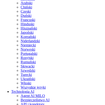
Arabski
Chiński
Czeski
Duński
Francuski
Hinduski
Hiszpański
Japoński
Koreański
Niderlandzki
Niemiecki
Norweski
Portugalski
Rosyjski
Rumuński
Słowacki
Szwedzki
Turecki
Ukraiński
Włoski
Wszystkie języki
Technologia AI
Agent AI MILO
Bezpieczeństwo AI
API i konektory