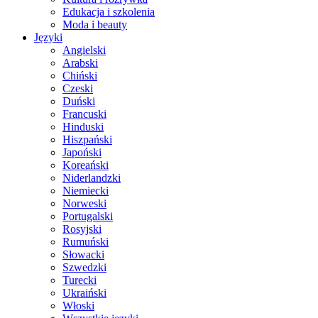
Edukacja i szkolenia
Moda i beauty
Języki
Angielski
Arabski
Chiński
Czeski
Duński
Francuski
Hinduski
Hiszpański
Japoński
Koreański
Niderlandzki
Niemiecki
Norweski
Portugalski
Rosyjski
Rumuński
Słowacki
Szwedzki
Turecki
Ukraiński
Włoski