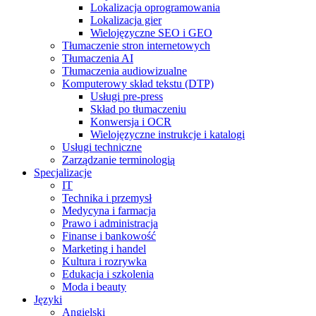
Lokalizacja oprogramowania
Lokalizacja gier
Wielojęzyczne SEO i GEO
Tłumaczenie stron internetowych
Tłumaczenia AI
Tłumaczenia audiowizualne
Komputerowy skład tekstu (DTP)
Usługi pre-press
Skład po tłumaczeniu
Konwersja i OCR
Wielojęzyczne instrukcje i katalogi
Usługi techniczne
Zarządzanie terminologią
Specjalizacje
IT
Technika i przemysł
Medycyna i farmacja
Prawo i administracja
Finanse i bankowość
Marketing i handel
Kultura i rozrywka
Edukacja i szkolenia
Moda i beauty
Języki
Angielski