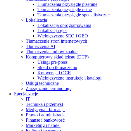
Tłumaczenia przysięgłe pisemne
Tłumaczenia przysięgłe ustne
Tłumaczenia przysięgłe specjalistyczne
Lokalizacja
Lokalizacja oprogramowania
Lokalizacja gier
Wielojęzyczne SEO i GEO
Tłumaczenie stron internetowych
Tłumaczenia AI
Tłumaczenia audiowizualne
Komputerowy skład tekstu (DTP)
Usługi pre-press
Skład po tłumaczeniu
Konwersja i OCR
Wielojęzyczne instrukcje i katalogi
Usługi techniczne
Zarządzanie terminologią
Specjalizacje
IT
Technika i przemysł
Medycyna i farmacja
Prawo i administracja
Finanse i bankowość
Marketing i handel
Kultura i rozrywka