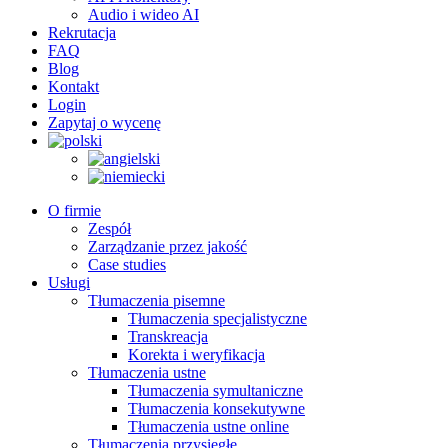
Audio i wideo AI
Rekrutacja
FAQ
Blog
Kontakt
Login
Zapytaj o wycenę
O firmie
Zespół
Zarządzanie przez jakość
Case studies
Usługi
Tłumaczenia pisemne
Tłumaczenia specjalistyczne
Transkreacja
Korekta i weryfikacja
Tłumaczenia ustne
Tłumaczenia symultaniczne
Tłumaczenia konsekutywne
Tłumaczenia ustne online
Tłumaczenia przysięgłe