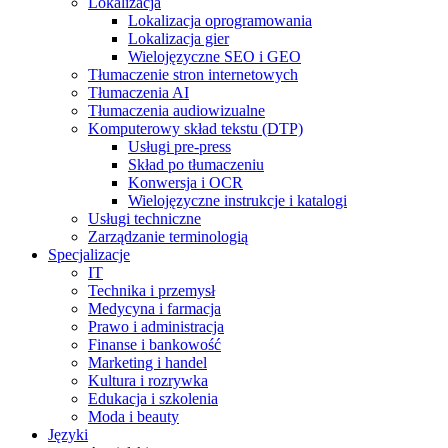
Lokalizacja
Lokalizacja oprogramowania
Lokalizacja gier
Wielojęzyczne SEO i GEO
Tłumaczenie stron internetowych
Tłumaczenia AI
Tłumaczenia audiowizualne
Komputerowy skład tekstu (DTP)
Usługi pre-press
Skład po tłumaczeniu
Konwersja i OCR
Wielojęzyczne instrukcje i katalogi
Usługi techniczne
Zarządzanie terminologią
Specjalizacje
IT
Technika i przemysł
Medycyna i farmacja
Prawo i administracja
Finanse i bankowość
Marketing i handel
Kultura i rozrywka
Edukacja i szkolenia
Moda i beauty
Języki