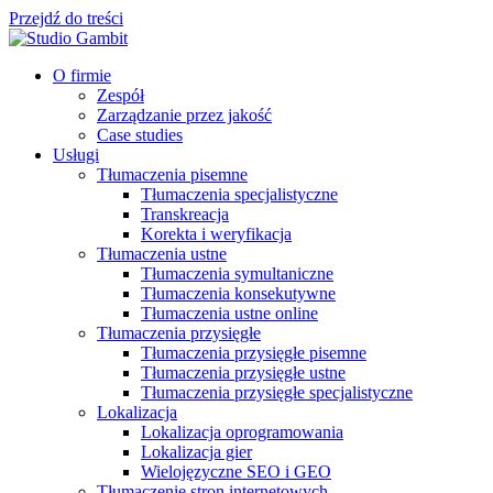
Przejdź do treści
O firmie
Zespół
Zarządzanie przez jakość
Case studies
Usługi
Tłumaczenia pisemne
Tłumaczenia specjalistyczne
Transkreacja
Korekta i weryfikacja
Tłumaczenia ustne
Tłumaczenia symultaniczne
Tłumaczenia konsekutywne
Tłumaczenia ustne online
Tłumaczenia przysięgłe
Tłumaczenia przysięgłe pisemne
Tłumaczenia przysięgłe ustne
Tłumaczenia przysięgłe specjalistyczne
Lokalizacja
Lokalizacja oprogramowania
Lokalizacja gier
Wielojęzyczne SEO i GEO
Tłumaczenie stron internetowych