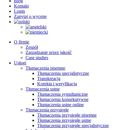
Blog
Kontakt
Login
Zapytaj o wycenę
O firmie
Zespół
Zarządzanie przez jakość
Case studies
Usługi
Tłumaczenia pisemne
Tłumaczenia specjalistyczne
Transkreacja
Korekta i weryfikacja
Tłumaczenia ustne
Tłumaczenia symultaniczne
Tłumaczenia konsekutywne
Tłumaczenia ustne online
Tłumaczenia przysięgłe
Tłumaczenia przysięgłe pisemne
Tłumaczenia przysięgłe ustne
Tłumaczenia przysięgłe specjalistyczne