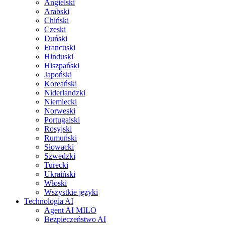
Angielski
Arabski
Chiński
Czeski
Duński
Francuski
Hinduski
Hiszpański
Japoński
Koreański
Niderlandzki
Niemiecki
Norweski
Portugalski
Rosyjski
Rumuński
Słowacki
Szwedzki
Turecki
Ukraiński
Włoski
Wszystkie języki
Technologia AI
Agent AI MILO
Bezpieczeństwo AI