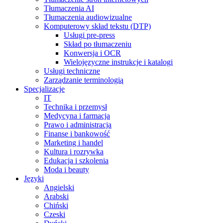
Tłumaczenia AI
Tłumaczenia audiowizualne
Komputerowy skład tekstu (DTP)
Usługi pre-press
Skład po tłumaczeniu
Konwersja i OCR
Wielojęzyczne instrukcje i katalogi
Usługi techniczne
Zarządzanie terminologią
Specjalizacje
IT
Technika i przemysł
Medycyna i farmacja
Prawo i administracja
Finanse i bankowość
Marketing i handel
Kultura i rozrywka
Edukacja i szkolenia
Moda i beauty
Języki
Angielski
Arabski
Chiński
Czeski