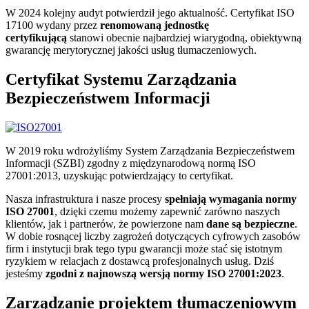
W 2024 kolejny audyt potwierdził jego aktualność. Certyfikat ISO
17100 wydany przez
renomowaną jednostkę
certyfikującą
stanowi obecnie najbardziej wiarygodną, obiektywną
gwarancję merytorycznej jakości usług tłumaczeniowych.
Certyfikat Systemu Zarządzania
Bezpieczeństwem Informacji
W 2019 roku wdrożyliśmy System Zarządzania Bezpieczeństwem
Informacji (SZBI) zgodny z międzynarodową normą ISO
27001:2013, uzyskując potwierdzający to certyfikat.
Nasza infrastruktura i nasze procesy
spełniają wymagania normy
ISO 27001
, dzięki czemu możemy zapewnić zarówno naszych
klientów, jak i partnerów, że powierzone nam
dane są bezpieczne
.
W dobie rosnącej liczby zagrożeń dotyczących cyfrowych zasobów
firm i instytucji brak tego typu gwarancji może stać się istotnym
ryzykiem w relacjach z dostawcą profesjonalnych usług. Dziś
jesteśmy
zgodni z najnowszą wersją normy ISO 27001:2023
.
Zarządzanie projektem tłumaczeniowym