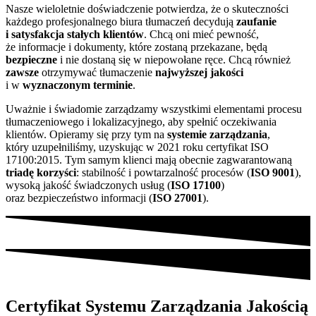
Nasze wieloletnie doświadczenie potwierdza, że o skuteczności
każdego profesjonalnego biura tłumaczeń decydują
zaufanie
i satysfakcja stałych klientów
. Chcą oni mieć pewność,
że informacje i dokumenty, które zostaną przekazane, będą
bezpieczne
i nie dostaną się w niepowołane ręce. Chcą również
zawsze
otrzymywać tłumaczenie
najwyższej jakości
i w
wyznaczonym terminie
.
Uważnie i świadomie zarządzamy wszystkimi elementami procesu
tłumaczeniowego i lokalizacyjnego, aby spełnić oczekiwania
klientów. Opieramy się przy tym na
systemie zarządzania
,
który uzupełniliśmy, uzyskując w 2021 roku certyfikat ISO
17100:2015. Tym samym klienci mają obecnie zagwarantowaną
triadę korzyści
: stabilność i powtarzalność procesów (
ISO 9001
),
wysoką jakość świadczonych usług (
ISO 17100
)
oraz bezpieczeństwo informacji (
ISO 27001
).
Certyfikat Systemu Zarządzania Jakością