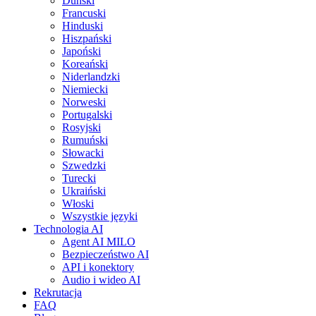
Duński
Francuski
Hinduski
Hiszpański
Japoński
Koreański
Niderlandzki
Niemiecki
Norweski
Portugalski
Rosyjski
Rumuński
Słowacki
Szwedzki
Turecki
Ukraiński
Włoski
Wszystkie języki
Technologia AI
Agent AI MILO
Bezpieczeństwo AI
API i konektory
Audio i wideo AI
Rekrutacja
FAQ