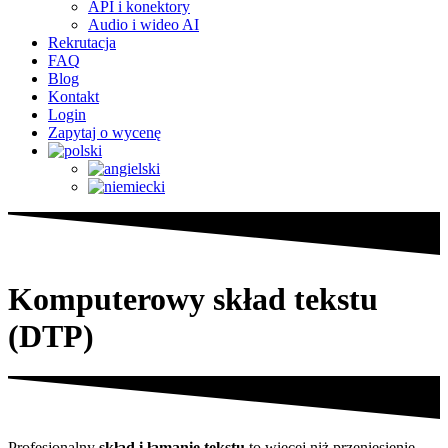
API i konektory
Audio i wideo AI
Rekrutacja
FAQ
Blog
Kontakt
Login
Zapytaj o wycenę
Komputerowy skład tekstu
(DTP)
Profesjonalny
skład i łamanie tekstu
to więcej niż przeniesienie