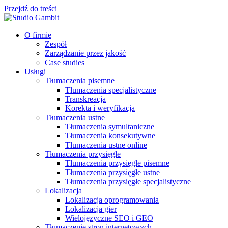
Przejdź do treści
O firmie
Zespół
Zarządzanie przez jakość
Case studies
Usługi
Tłumaczenia pisemne
Tłumaczenia specjalistyczne
Transkreacja
Korekta i weryfikacja
Tłumaczenia ustne
Tłumaczenia symultaniczne
Tłumaczenia konsekutywne
Tłumaczenia ustne online
Tłumaczenia przysięgłe
Tłumaczenia przysięgłe pisemne
Tłumaczenia przysięgłe ustne
Tłumaczenia przysięgłe specjalistyczne
Lokalizacja
Lokalizacja oprogramowania
Lokalizacja gier
Wielojęzyczne SEO i GEO
Tłumaczenie stron internetowych