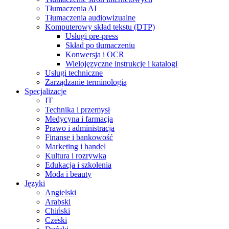
Tłumaczenia AI
Tłumaczenia audiowizualne
Komputerowy skład tekstu (DTP)
Usługi pre-press
Skład po tłumaczeniu
Konwersja i OCR
Wielojęzyczne instrukcje i katalogi
Usługi techniczne
Zarządzanie terminologią
Specjalizacje
IT
Technika i przemysł
Medycyna i farmacja
Prawo i administracja
Finanse i bankowość
Marketing i handel
Kultura i rozrywka
Edukacja i szkolenia
Moda i beauty
Języki
Angielski
Arabski
Chiński
Czeski