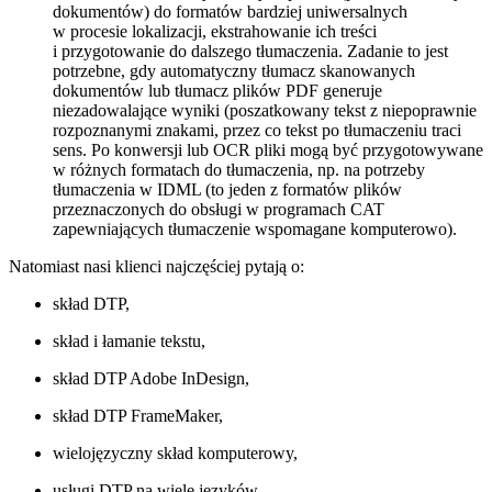
dokumentów) do formatów bardziej uniwersalnych
w procesie lokalizacji, ekstrahowanie ich treści
i przygotowanie do dalszego tłumaczenia. Zadanie to jest
potrzebne, gdy automatyczny tłumacz skanowanych
dokumentów lub tłumacz plików PDF generuje
niezadowalające wyniki (poszatkowany tekst z niepoprawnie
rozpoznanymi znakami, przez co tekst po tłumaczeniu traci
sens. Po konwersji lub OCR pliki mogą być przygotowywane
w różnych formatach do tłumaczenia, np. na potrzeby
tłumaczenia w IDML (to jeden z formatów plików
przeznaczonych do obsługi w programach CAT
zapewniających tłumaczenie wspomagane komputerowo).
Natomiast nasi klienci najczęściej pytają o:
skład DTP,
skład i łamanie tekstu,
skład DTP Adobe InDesign,
skład DTP FrameMaker,
wielojęzyczny skład komputerowy,
usługi DTP na wiele języków.