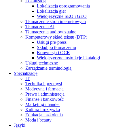
Lokalizacja
Lokalizacja oprogramowania
Lokalizacja gier
Wielojęzyczne SEO i GEO
Tłumaczenie stron internetowych
Tłumaczenia AI
Tłumaczenia audiowizualne
Komputerowy skład tekstu (DTP)
Usługi pre-press
Skład po tłumaczeniu
Konwersja i OCR
Wielojęzyczne instrukcje i katalogi
Usługi techniczne
Zarządzanie terminologią
Specjalizacje
IT
Technika i przemysł
Medycyna i farmacja
Prawo i administracja
Finanse i bankowość
Marketing i handel
Kultura i rozrywka
Edukacja i szkolenia
Moda i beauty
Języki