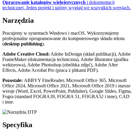
Opracowanie katalogów wielojęzycznych
i dokumentacji
technicznej. Jeden projekt i spójny wygląd we wszystkich wersjach.
Narzędzia
Pracujemy w systemach Windows i macOS. Wykorzystujemy
profesjonalne oprogramowanie do komputerowego składu tekstu
(
desktop publishing
).
Adobe Creative Cloud:
Adobe InDesign (skład publikacji), Adobe
FrameMaker (dokumentacja techniczna), Adobe Illustrator (grafika
wektorowa), Adobe Photoshop (obróbka zdjęć), Adobe After
Effects, Adobe Acrobat Pro (praca z plikami PDF).
Pozostałe:
ABBYY FineReader, Microsoft Office 365, Microsoft
Office 2024, Microsoft Office 2021, Microsoft Office 2019 i starsze
wersje (Word, Excel, PowerPoint, Publisher), Google Slides, Figma,
Fogra (standard FOGRA39, FOGRA 51, FOGRA52 i inne), CAD
i inne.
Specyfika