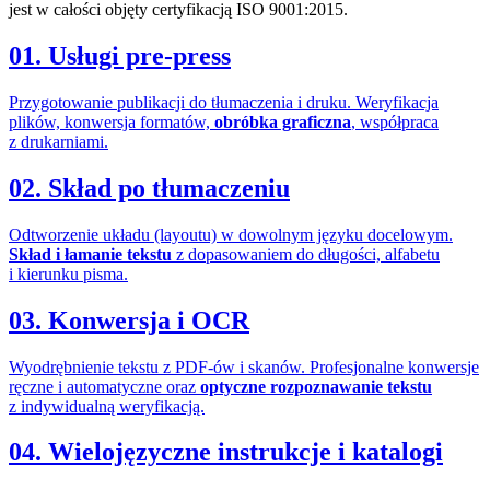
jest w całości objęty certyfikacją ISO 9001:2015.
01.
Usługi pre-press
Przygotowanie publikacji do tłumaczenia i druku. Weryfikacja
plików, konwersja formatów,
obróbka graficzna
, współpraca
z drukarniami.
02.
Skład po tłumaczeniu
Odtworzenie układu (layoutu) w dowolnym języku docelowym.
Skład i łamanie tekstu
z dopasowaniem do długości, alfabetu
i kierunku pisma.
03.
Konwersja i OCR
Wyodrębnienie tekstu z PDF-ów i skanów. Profesjonalne konwersje
ręczne i automatyczne oraz
optyczne rozpoznawanie tekstu
z indywidualną weryfikacją.
04.
Wielojęzyczne instrukcje i katalogi