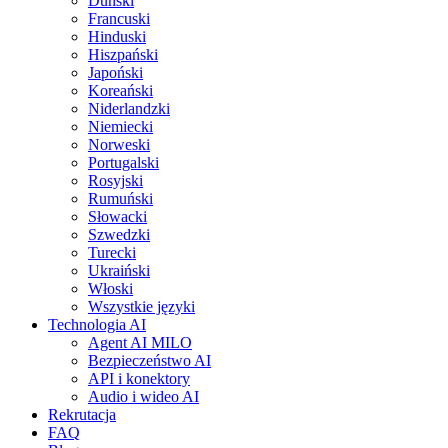
Duński
Francuski
Hinduski
Hiszpański
Japoński
Koreański
Niderlandzki
Niemiecki
Norweski
Portugalski
Rosyjski
Rumuński
Słowacki
Szwedzki
Turecki
Ukraiński
Włoski
Wszystkie języki
Technologia AI
Agent AI MILO
Bezpieczeństwo AI
API i konektory
Audio i wideo AI
Rekrutacja
FAQ