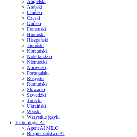
Angielski
Arabski
Chiński
Czeski
Duński
Francuski
Hinduski
Hiszpański
Japoński
Koreański
Niderlandzki
Niemiecki
Norweski
Portugalski
Rosyjski
Rumuński
Słowacki
Szwedzki
Turecki
Ukraiński
Włoski
Wszystkie języki
Technologia AI
Agent AI MILO
Bezpieczeństwo AI