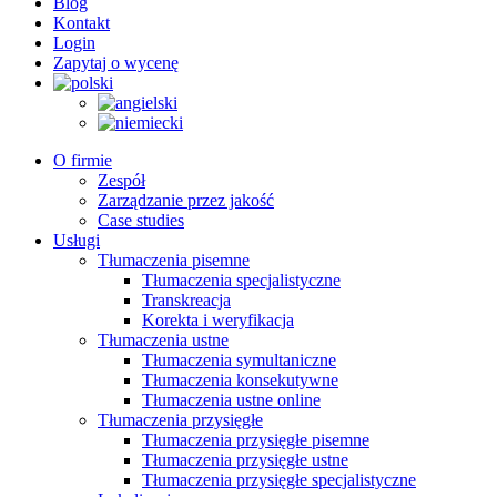
Blog
Kontakt
Login
Zapytaj o wycenę
O firmie
Zespół
Zarządzanie przez jakość
Case studies
Usługi
Tłumaczenia pisemne
Tłumaczenia specjalistyczne
Transkreacja
Korekta i weryfikacja
Tłumaczenia ustne
Tłumaczenia symultaniczne
Tłumaczenia konsekutywne
Tłumaczenia ustne online
Tłumaczenia przysięgłe
Tłumaczenia przysięgłe pisemne
Tłumaczenia przysięgłe ustne
Tłumaczenia przysięgłe specjalistyczne