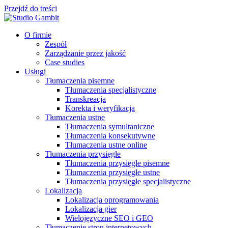
Przejdź do treści
O firmie
Zespół
Zarządzanie przez jakość
Case studies
Usługi
Tłumaczenia pisemne
Tłumaczenia specjalistyczne
Transkreacja
Korekta i weryfikacja
Tłumaczenia ustne
Tłumaczenia symultaniczne
Tłumaczenia konsekutywne
Tłumaczenia ustne online
Tłumaczenia przysięgłe
Tłumaczenia przysięgłe pisemne
Tłumaczenia przysięgłe ustne
Tłumaczenia przysięgłe specjalistyczne
Lokalizacja
Lokalizacja oprogramowania
Lokalizacja gier
Wielojęzyczne SEO i GEO
Tłumaczenie stron internetowych