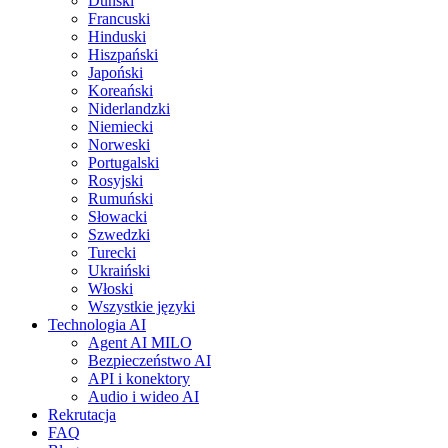
Duński
Francuski
Hinduski
Hiszpański
Japoński
Koreański
Niderlandzki
Niemiecki
Norweski
Portugalski
Rosyjski
Rumuński
Słowacki
Szwedzki
Turecki
Ukraiński
Włoski
Wszystkie języki
Technologia AI
Agent AI MILO
Bezpieczeństwo AI
API i konektory
Audio i wideo AI
Rekrutacja
FAQ