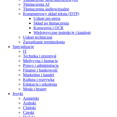
Tłumaczenia AI
Tłumaczenia audiowizualne
Komputerowy skład tekstu (DTP)
Usługi pre-press
Skład po tłumaczeniu
Konwersja i OCR
Wielojęzyczne instrukcje i katalogi
Usługi techniczne
Zarządzanie terminologią
Specjalizacje
IT
Technika i przemysł
Medycyna i farmacja
Prawo i administracja
Finanse i bankowość
Marketing i handel
Kultura i rozrywka
Edukacja i szkolenia
Moda i beauty
Języki
Angielski
Arabski
Chiński
Czeski