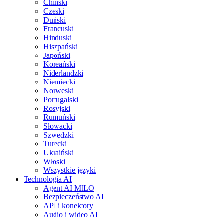
Chiński
Czeski
Duński
Francuski
Hinduski
Hiszpański
Japoński
Koreański
Niderlandzki
Niemiecki
Norweski
Portugalski
Rosyjski
Rumuński
Słowacki
Szwedzki
Turecki
Ukraiński
Włoski
Wszystkie języki
Technologia AI
Agent AI MILO
Bezpieczeństwo AI
API i konektory
Audio i wideo AI