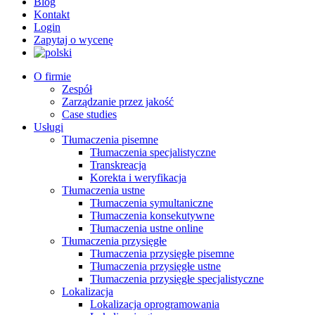
Blog
Kontakt
Login
Zapytaj o wycenę
O firmie
Zespół
Zarządzanie przez jakość
Case studies
Usługi
Tłumaczenia pisemne
Tłumaczenia specjalistyczne
Transkreacja
Korekta i weryfikacja
Tłumaczenia ustne
Tłumaczenia symultaniczne
Tłumaczenia konsekutywne
Tłumaczenia ustne online
Tłumaczenia przysięgłe
Tłumaczenia przysięgłe pisemne
Tłumaczenia przysięgłe ustne
Tłumaczenia przysięgłe specjalistyczne
Lokalizacja
Lokalizacja oprogramowania