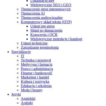
Lokalizacja gier
Wielojęzyczne SEO i GEO
Tłumaczenie stron internetowych
Tłumaczenia AI
Tłumaczenia audiowizualne
Komputerowy skład tekstu (DTP)
Usługi pre-press
Skład po tłumaczeniu
Konwersja i OCR
Wielojęzyczne instrukcje i katalogi
Usługi techniczne
Zarządzanie terminologią
Specjalizacje
IT
Technika i przemysł
Medycyna i farmacja
Prawo i administracja
Finanse i bankowość
Marketing i handel
Kultura i rozrywka
Edukacja i szkolenia
Moda i beauty
Języki
Angielski
Arabski