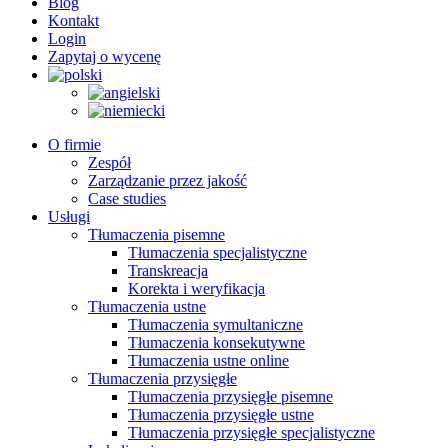
Blog
Kontakt
Login
Zapytaj o wycenę
O firmie
Zespół
Zarządzanie przez jakość
Case studies
Usługi
Tłumaczenia pisemne
Tłumaczenia specjalistyczne
Transkreacja
Korekta i weryfikacja
Tłumaczenia ustne
Tłumaczenia symultaniczne
Tłumaczenia konsekutywne
Tłumaczenia ustne online
Tłumaczenia przysięgłe
Tłumaczenia przysięgłe pisemne
Tłumaczenia przysięgłe ustne
Tłumaczenia przysięgłe specjalistyczne