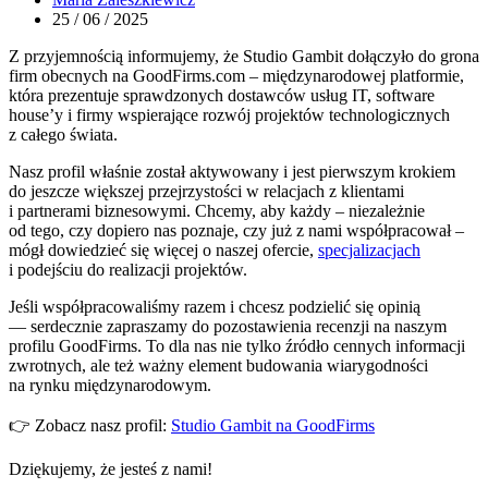
25 / 06 / 2025
Z przyjemnością informujemy, że Studio Gambit dołączyło do grona
firm obecnych na GoodFirms.com – międzynarodowej platformie,
która prezentuje sprawdzonych dostawców usług IT, software
house’y i firmy wspierające rozwój projektów technologicznych
z całego świata.
Nasz profil właśnie został aktywowany i jest pierwszym krokiem
do jeszcze większej przejrzystości w relacjach z klientami
i partnerami biznesowymi. Chcemy, aby każdy – niezależnie
od tego, czy dopiero nas poznaje, czy już z nami współpracował –
mógł dowiedzieć się więcej o naszej ofercie,
specjalizacjach
i podejściu do realizacji projektów.
Jeśli współpracowaliśmy razem i chcesz podzielić się opinią
— serdecznie zapraszamy do pozostawienia recenzji na naszym
profilu GoodFirms. To dla nas nie tylko źródło cennych informacji
zwrotnych, ale też ważny element budowania wiarygodności
na rynku międzynarodowym.
👉 Zobacz nasz profil:
Studio Gambit na GoodFirms
Dziękujemy, że jesteś z nami!