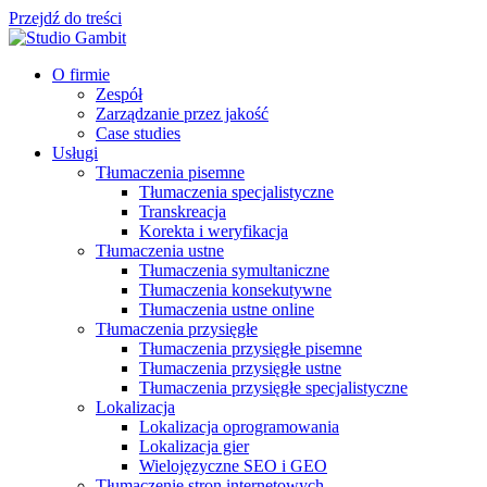
Przejdź do treści
O firmie
Zespół
Zarządzanie przez jakość
Case studies
Usługi
Tłumaczenia pisemne
Tłumaczenia specjalistyczne
Transkreacja
Korekta i weryfikacja
Tłumaczenia ustne
Tłumaczenia symultaniczne
Tłumaczenia konsekutywne
Tłumaczenia ustne online
Tłumaczenia przysięgłe
Tłumaczenia przysięgłe pisemne
Tłumaczenia przysięgłe ustne
Tłumaczenia przysięgłe specjalistyczne
Lokalizacja
Lokalizacja oprogramowania
Lokalizacja gier
Wielojęzyczne SEO i GEO
Tłumaczenie stron internetowych