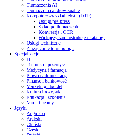
Tłumaczenia AI
Tłumaczenia audiowizualne
Komputerowy skład tekstu (DTP)
Usługi pre-press
Skład po tłumaczeniu
Konwersja i OCR
Wielojęzyczne instrukcje i katalogi
Usługi techniczne
Zarządzanie terminologią
Specjalizacje
IT
Technika i przemysł
Medycyna i farmacja
Prawo i administracja
Finanse i bankowość
Marketing i handel
Kultura i rozrywka
Edukacja i szkolenia
Moda i beauty
Języki
Angielski
Arabski
Chiński
Czeski