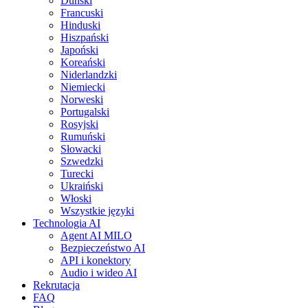
Duński
Francuski
Hinduski
Hiszpański
Japoński
Koreański
Niderlandzki
Niemiecki
Norweski
Portugalski
Rosyjski
Rumuński
Słowacki
Szwedzki
Turecki
Ukraiński
Włoski
Wszystkie języki
Technologia AI
Agent AI MILO
Bezpieczeństwo AI
API i konektory
Audio i wideo AI
Rekrutacja
FAQ