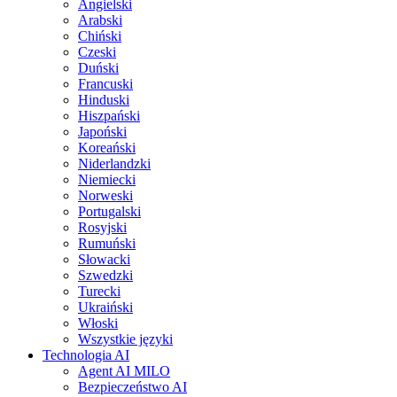
Angielski
Arabski
Chiński
Czeski
Duński
Francuski
Hinduski
Hiszpański
Japoński
Koreański
Niderlandzki
Niemiecki
Norweski
Portugalski
Rosyjski
Rumuński
Słowacki
Szwedzki
Turecki
Ukraiński
Włoski
Wszystkie języki
Technologia AI
Agent AI MILO
Bezpieczeństwo AI