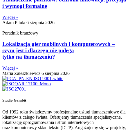
i wymogi formalne
Więcej »
Adam Pituła
6 sierpnia 2026
Poradnik branżowy
Lokalizacja gier mobilnych i komputerowych –
czym jest i dlaczego nie polega
tylko na tłumaczeniu?
Więcej »
Maria Zaleszkiewicz
6 sierpnia 2026
Studio Gambit
Od 1992 roku świadczymy profesjonalne usługi tłumaczeniowe dla
klientów z całego świata. Oferujemy tłumaczenia specjalistyczne,
lokalizację oprogramowania i stron internetowych
oraz komputerowy skład tekstu (DTP). Angażujemy się w projekty,