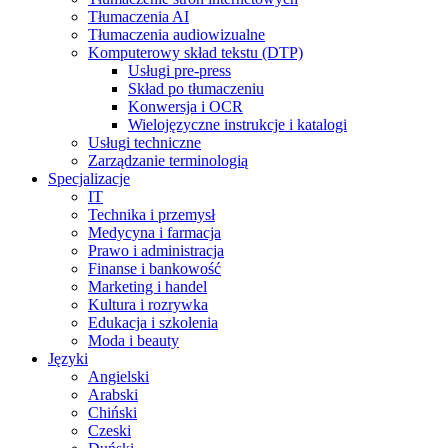
Tłumaczenia AI
Tłumaczenia audiowizualne
Komputerowy skład tekstu (DTP)
Usługi pre-press
Skład po tłumaczeniu
Konwersja i OCR
Wielojęzyczne instrukcje i katalogi
Usługi techniczne
Zarządzanie terminologią
Specjalizacje
IT
Technika i przemysł
Medycyna i farmacja
Prawo i administracja
Finanse i bankowość
Marketing i handel
Kultura i rozrywka
Edukacja i szkolenia
Moda i beauty
Języki
Angielski
Arabski
Chiński
Czeski