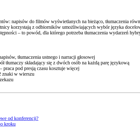
ów: napisów do filmów wyświetlanych na bieżąco, tłumaczenia równol
tnicy korzystają z odbiorników umożliwiających wybór języka docel
stępności – to powód, dla którego potrzeba tłumaczenia wydarzeń hybr
isów, tłumaczenia ustnego i narracji głosowej
ół tłumaczy składający się z dwóch osób na każdą parę językową
 praca pod presją czasu kosztuje więcej
 znaki w wierszu
rzekazu
owe od konferencji?
po kroku