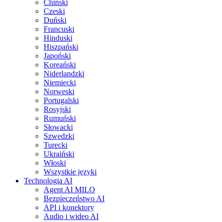
Chiński
Czeski
Duński
Francuski
Hinduski
Hiszpański
Japoński
Koreański
Niderlandzki
Niemiecki
Norweski
Portugalski
Rosyjski
Rumuński
Słowacki
Szwedzki
Turecki
Ukraiński
Włoski
Wszystkie języki
Technologia AI
Agent AI MILO
Bezpieczeństwo AI
API i konektory
Audio i wideo AI