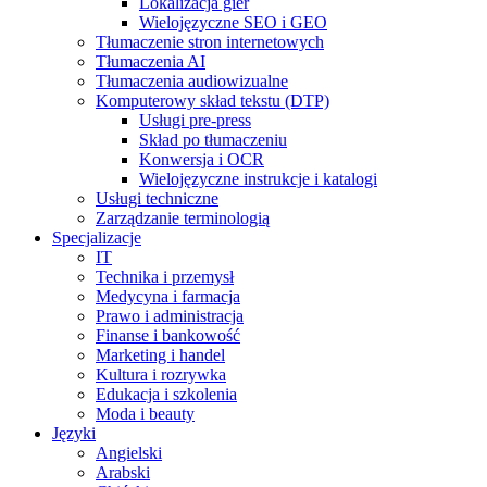
Lokalizacja gier
Wielojęzyczne SEO i GEO
Tłumaczenie stron internetowych
Tłumaczenia AI
Tłumaczenia audiowizualne
Komputerowy skład tekstu (DTP)
Usługi pre-press
Skład po tłumaczeniu
Konwersja i OCR
Wielojęzyczne instrukcje i katalogi
Usługi techniczne
Zarządzanie terminologią
Specjalizacje
IT
Technika i przemysł
Medycyna i farmacja
Prawo i administracja
Finanse i bankowość
Marketing i handel
Kultura i rozrywka
Edukacja i szkolenia
Moda i beauty
Języki
Angielski
Arabski