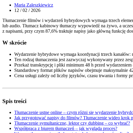
Maria Zaleszkiewicz
12 / 02 / 2026
Tłumaczenie filmów i wydarzeń hybrydowych wymaga trzech element
lub audio. Tłumacz kabinowy tłumaczy wypowiedź na żywo, a uczes
z napisami, przy czym 87,6% traktuje napisy jako główną funkcję do
W skrócie
Wydarzenie hybrydowe wymaga koordynacji trzech kanałów: nap
Ten rodzaj tłumaczenia jest zazwyczaj wykonywany przez zesp
Przekaż transkrypcję i pliki minimum 48 h przed wydarzeniem –
Standardowy format plików napisów obejmuje maksymalnie 42
Cena usługi zależy od liczby języków, czasu trwania i formy p
Spis treści
Tłumaczenie ustne online – czym różni się wydarzenie hybryd
Jak przygotować napisy do filmów? Tłumaczenie wideo krok 
Tłumaczenie symultaniczne, lektor czy dubbing – co wybrać?
Współpraca z biurem tłumaczeń – jak wygląda proces?