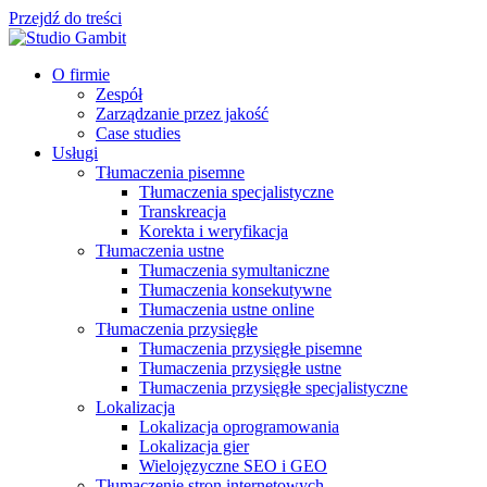
Przejdź do treści
O firmie
Zespół
Zarządzanie przez jakość
Case studies
Usługi
Tłumaczenia pisemne
Tłumaczenia specjalistyczne
Transkreacja
Korekta i weryfikacja
Tłumaczenia ustne
Tłumaczenia symultaniczne
Tłumaczenia konsekutywne
Tłumaczenia ustne online
Tłumaczenia przysięgłe
Tłumaczenia przysięgłe pisemne
Tłumaczenia przysięgłe ustne
Tłumaczenia przysięgłe specjalistyczne
Lokalizacja
Lokalizacja oprogramowania
Lokalizacja gier
Wielojęzyczne SEO i GEO
Tłumaczenie stron internetowych