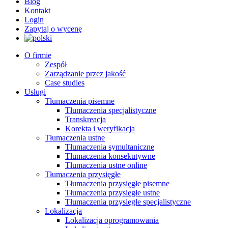
Blog
Kontakt
Login
Zapytaj o wycenę
O firmie
Zespół
Zarządzanie przez jakość
Case studies
Usługi
Tłumaczenia pisemne
Tłumaczenia specjalistyczne
Transkreacja
Korekta i weryfikacja
Tłumaczenia ustne
Tłumaczenia symultaniczne
Tłumaczenia konsekutywne
Tłumaczenia ustne online
Tłumaczenia przysięgłe
Tłumaczenia przysięgłe pisemne
Tłumaczenia przysięgłe ustne
Tłumaczenia przysięgłe specjalistyczne
Lokalizacja
Lokalizacja oprogramowania