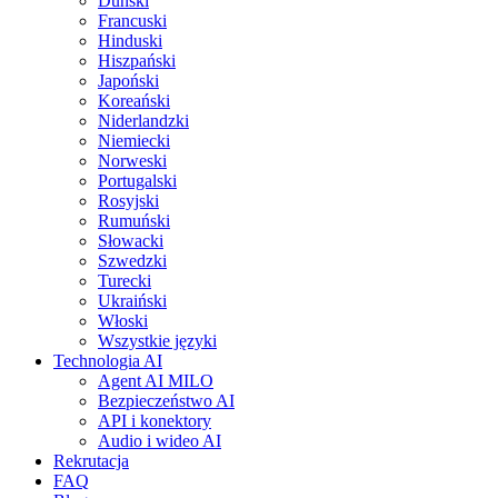
Duński
Francuski
Hinduski
Hiszpański
Japoński
Koreański
Niderlandzki
Niemiecki
Norweski
Portugalski
Rosyjski
Rumuński
Słowacki
Szwedzki
Turecki
Ukraiński
Włoski
Wszystkie języki
Technologia AI
Agent AI MILO
Bezpieczeństwo AI
API i konektory
Audio i wideo AI
Rekrutacja
FAQ