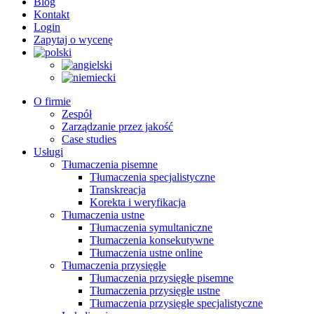
Blog
Kontakt
Login
Zapytaj o wycenę
O firmie
Zespół
Zarządzanie przez jakość
Case studies
Usługi
Tłumaczenia pisemne
Tłumaczenia specjalistyczne
Transkreacja
Korekta i weryfikacja
Tłumaczenia ustne
Tłumaczenia symultaniczne
Tłumaczenia konsekutywne
Tłumaczenia ustne online
Tłumaczenia przysięgłe
Tłumaczenia przysięgłe pisemne
Tłumaczenia przysięgłe ustne
Tłumaczenia przysięgłe specjalistyczne