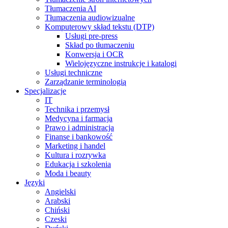
Tłumaczenia AI
Tłumaczenia audiowizualne
Komputerowy skład tekstu (DTP)
Usługi pre-press
Skład po tłumaczeniu
Konwersja i OCR
Wielojęzyczne instrukcje i katalogi
Usługi techniczne
Zarządzanie terminologią
Specjalizacje
IT
Technika i przemysł
Medycyna i farmacja
Prawo i administracja
Finanse i bankowość
Marketing i handel
Kultura i rozrywka
Edukacja i szkolenia
Moda i beauty
Języki
Angielski
Arabski
Chiński
Czeski