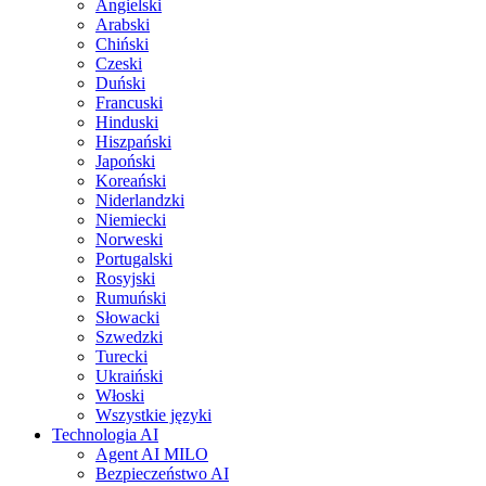
Angielski
Arabski
Chiński
Czeski
Duński
Francuski
Hinduski
Hiszpański
Japoński
Koreański
Niderlandzki
Niemiecki
Norweski
Portugalski
Rosyjski
Rumuński
Słowacki
Szwedzki
Turecki
Ukraiński
Włoski
Wszystkie języki
Technologia AI
Agent AI MILO
Bezpieczeństwo AI