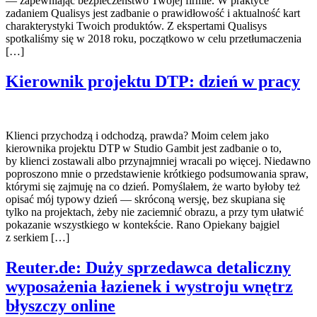
— zapewniając bezpieczeństwo Twojej firmie. W praktyce
zadaniem Qualisys jest zadbanie o prawidłowość i aktualność kart
charakterystyki Twoich produktów. Z ekspertami Qualisys
spotkaliśmy się w 2018 roku, początkowo w celu przetłumaczenia
[…]
Kierownik projektu DTP: dzień w pracy
Klienci przychodzą i odchodzą, prawda? Moim celem jako
kierownika projektu DTP w Studio Gambit jest zadbanie o to,
by klienci zostawali albo przynajmniej wracali po więcej. Niedawno
poproszono mnie o przedstawienie krótkiego podsumowania spraw,
którymi się zajmuję na co dzień. Pomyślałem, że warto byłoby też
opisać mój typowy dzień — skróconą wersję, bez skupiana się
tylko na projektach, żeby nie zaciemnić obrazu, a przy tym ułatwić
pokazanie wszystkiego w kontekście. Rano Opiekany bajgiel
z serkiem […]
Reuter.de: Duży sprzedawca detaliczny
wyposażenia łazienek i wystroju wnętrz
błyszczy online