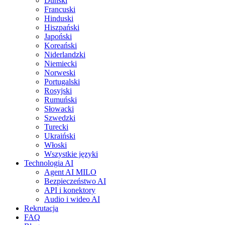
Duński
Francuski
Hinduski
Hiszpański
Japoński
Koreański
Niderlandzki
Niemiecki
Norweski
Portugalski
Rosyjski
Rumuński
Słowacki
Szwedzki
Turecki
Ukraiński
Włoski
Wszystkie języki
Technologia AI
Agent AI MILO
Bezpieczeństwo AI
API i konektory
Audio i wideo AI
Rekrutacja
FAQ