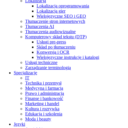
Lokalizacja
Lokalizacja oprogramowania
Lokalizacja gier
Wielojęzyczne SEO i GEO
Tłumaczenie stron internetowych
Tłumaczenia AI
Tłumaczenia audiowizualne
Komputerowy skład tekstu (DTP)
Usługi pre-press
Skład po tłumaczeniu
Konwersja i OCR
Wielojęzyczne instrukcje i katalogi
Usługi techniczne
Zarządzanie terminologią
Specjalizacje
IT
Technika i przemysł
Medycyna i farmacja
Prawo i administracja
Finanse i bankowość
Marketing i handel
Kultura i rozrywka
Edukacja i szkolenia
Moda i beauty
Języki