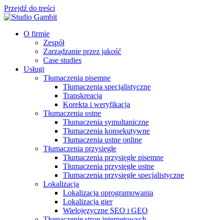
Przejdź do treści
O firmie
Zespół
Zarządzanie przez jakość
Case studies
Usługi
Tłumaczenia pisemne
Tłumaczenia specjalistyczne
Transkreacja
Korekta i weryfikacja
Tłumaczenia ustne
Tłumaczenia symultaniczne
Tłumaczenia konsekutywne
Tłumaczenia ustne online
Tłumaczenia przysięgłe
Tłumaczenia przysięgłe pisemne
Tłumaczenia przysięgłe ustne
Tłumaczenia przysięgłe specjalistyczne
Lokalizacja
Lokalizacja oprogramowania
Lokalizacja gier
Wielojęzyczne SEO i GEO
Tłumaczenie stron internetowych