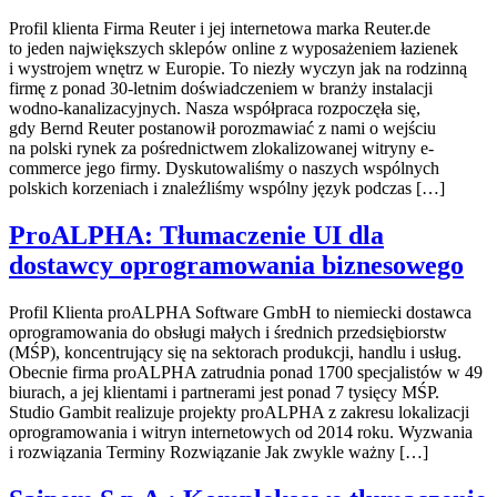
Profil klienta Firma Reuter i jej internetowa marka Reuter.de
to jeden największych sklepów online z wyposażeniem łazienek
i wystrojem wnętrz w Europie. To niezły wyczyn jak na rodzinną
firmę z ponad 30-letnim doświadczeniem w branży instalacji
wodno-kanalizacyjnych. Nasza współpraca rozpoczęła się,
gdy Bernd Reuter postanowił porozmawiać z nami o wejściu
na polski rynek za pośrednictwem zlokalizowanej witryny e-
commerce jego firmy. Dyskutowaliśmy o naszych wspólnych
polskich korzeniach i znaleźliśmy wspólny język podczas […]
ProALPHA: Tłumaczenie UI dla
dostawcy oprogramowania biznesowego
Profil Klienta proALPHA Software GmbH to niemiecki dostawca
oprogramowania do obsługi małych i średnich przedsiębiorstw
(MŚP), koncentrujący się na sektorach produkcji, handlu i usług.
Obecnie firma proALPHA zatrudnia ponad 1700 specjalistów w 49
biurach, a jej klientami i partnerami jest ponad 7 tysięcy MŚP.
Studio Gambit realizuje projekty proALPHA z zakresu lokalizacji
oprogramowania i witryn internetowych od 2014 roku. Wyzwania
i rozwiązania Terminy Rozwiązanie Jak zwykle ważny […]