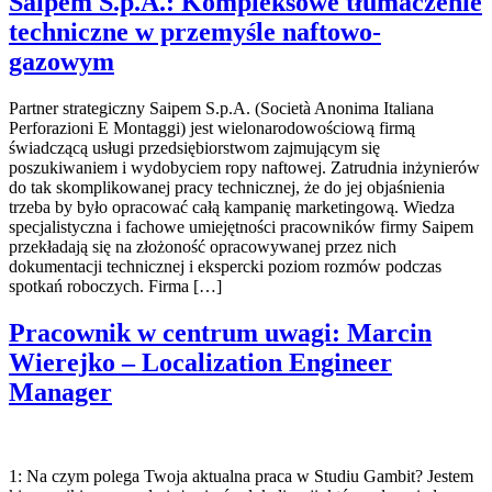
Saipem S.p.A.: Kompleksowe tłumaczenie
techniczne w przemyśle naftowo-
gazowym
Partner strategiczny Saipem S.p.A. (Società Anonima Italiana
Perforazioni E Montaggi) jest wielonarodowościową firmą
świadczącą usługi przedsiębiorstwom zajmującym się
poszukiwaniem i wydobyciem ropy naftowej. Zatrudnia inżynierów
do tak skomplikowanej pracy technicznej, że do jej objaśnienia
trzeba by było opracować całą kampanię marketingową. Wiedza
specjalistyczna i fachowe umiejętności pracowników firmy Saipem
przekładają się na złożoność opracowywanej przez nich
dokumentacji technicznej i ekspercki poziom rozmów podczas
spotkań roboczych. Firma […]
Pracownik w centrum uwagi: Marcin
Wierejko – Localization Engineer
Manager
1: Na czym polega Twoja aktualna praca w Studiu Gambit? Jestem