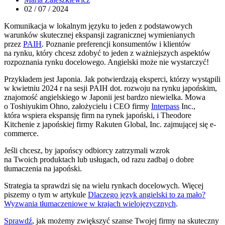
02 / 07 / 2024
Komunikacja w lokalnym języku to jeden z podstawowych
warunków skutecznej ekspansji zagranicznej wymienianych
przez
PAIH
. Poznanie preferencji konsumentów i klientów
na rynku, który chcesz zdobyć to jeden z ważniejszych aspektów
rozpoznania rynku docelowego. Angielski może nie wystarczyć!
Przykładem jest Japonia. Jak potwierdzają eksperci, którzy wystąpili
w kwietniu 2024 r na sesji PAIH dot. rozwoju na rynku japońskim,
znajomość angielskiego w Japonii jest bardzo niewielka. Mowa
o Toshiyukim Ohno, założycielu i CEO firmy
Interpass
Inc.,
która wspiera ekspansję firm na rynek japoński, i Theodore
Kitchenie z japońskiej firmy Rakuten Global, Inc. zajmującej się e-
commerce.
Jeśli chcesz, by japońscy odbiorcy zatrzymali wzrok
na Twoich produktach lub usługach, od razu zadbaj o dobre
tłumaczenia na japoński.
Strategia ta sprawdzi się na wielu rynkach docelowych. Więcej
piszemy o tym w artykule
Dlaczego język angielski to za mało?
Wyzwania tłumaczeniowe w krajach wielojęzycznych
.
Sprawdź
, jak możemy zwiększyć szanse Twojej firmy na skuteczny