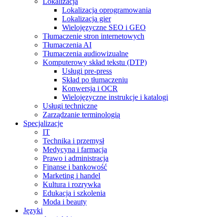
Lokalizacja
Lokalizacja oprogramowania
Lokalizacja gier
Wielojęzyczne SEO i GEO
Tłumaczenie stron internetowych
Tłumaczenia AI
Tłumaczenia audiowizualne
Komputerowy skład tekstu (DTP)
Usługi pre-press
Skład po tłumaczeniu
Konwersja i OCR
Wielojęzyczne instrukcje i katalogi
Usługi techniczne
Zarządzanie terminologią
Specjalizacje
IT
Technika i przemysł
Medycyna i farmacja
Prawo i administracja
Finanse i bankowość
Marketing i handel
Kultura i rozrywka
Edukacja i szkolenia
Moda i beauty
Języki