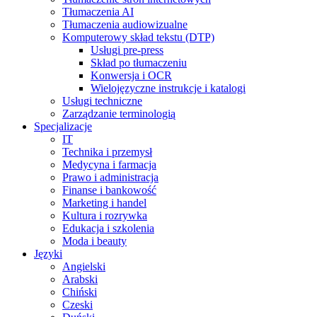
Tłumaczenia AI
Tłumaczenia audiowizualne
Komputerowy skład tekstu (DTP)
Usługi pre-press
Skład po tłumaczeniu
Konwersja i OCR
Wielojęzyczne instrukcje i katalogi
Usługi techniczne
Zarządzanie terminologią
Specjalizacje
IT
Technika i przemysł
Medycyna i farmacja
Prawo i administracja
Finanse i bankowość
Marketing i handel
Kultura i rozrywka
Edukacja i szkolenia
Moda i beauty
Języki
Angielski
Arabski
Chiński
Czeski