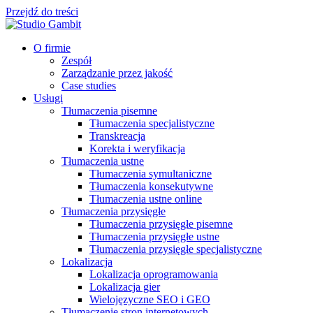
Przejdź do treści
O firmie
Zespół
Zarządzanie przez jakość
Case studies
Usługi
Tłumaczenia pisemne
Tłumaczenia specjalistyczne
Transkreacja
Korekta i weryfikacja
Tłumaczenia ustne
Tłumaczenia symultaniczne
Tłumaczenia konsekutywne
Tłumaczenia ustne online
Tłumaczenia przysięgłe
Tłumaczenia przysięgłe pisemne
Tłumaczenia przysięgłe ustne
Tłumaczenia przysięgłe specjalistyczne
Lokalizacja
Lokalizacja oprogramowania
Lokalizacja gier
Wielojęzyczne SEO i GEO
Tłumaczenie stron internetowych