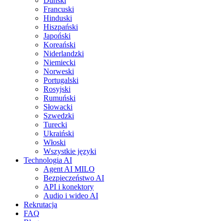
Duński
Francuski
Hinduski
Hiszpański
Japoński
Koreański
Niderlandzki
Niemiecki
Norweski
Portugalski
Rosyjski
Rumuński
Słowacki
Szwedzki
Turecki
Ukraiński
Włoski
Wszystkie języki
Technologia AI
Agent AI MILO
Bezpieczeństwo AI
API i konektory
Audio i wideo AI
Rekrutacja
FAQ