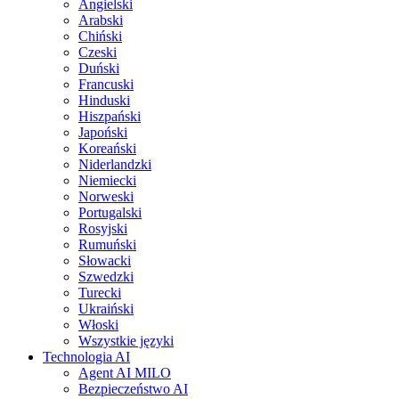
Angielski
Arabski
Chiński
Czeski
Duński
Francuski
Hinduski
Hiszpański
Japoński
Koreański
Niderlandzki
Niemiecki
Norweski
Portugalski
Rosyjski
Rumuński
Słowacki
Szwedzki
Turecki
Ukraiński
Włoski
Wszystkie języki
Technologia AI
Agent AI MILO
Bezpieczeństwo AI