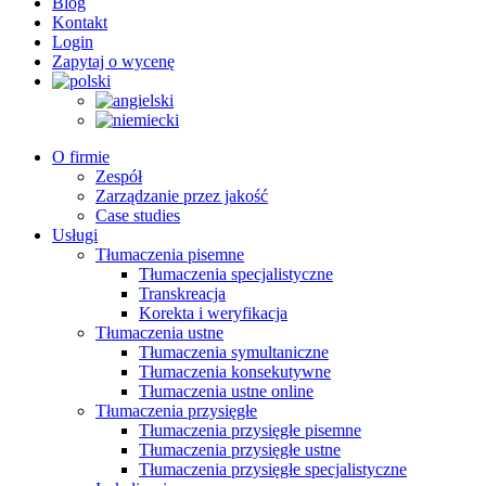
Blog
Kontakt
Login
Zapytaj o wycenę
O firmie
Zespół
Zarządzanie przez jakość
Case studies
Usługi
Tłumaczenia pisemne
Tłumaczenia specjalistyczne
Transkreacja
Korekta i weryfikacja
Tłumaczenia ustne
Tłumaczenia symultaniczne
Tłumaczenia konsekutywne
Tłumaczenia ustne online
Tłumaczenia przysięgłe
Tłumaczenia przysięgłe pisemne
Tłumaczenia przysięgłe ustne
Tłumaczenia przysięgłe specjalistyczne